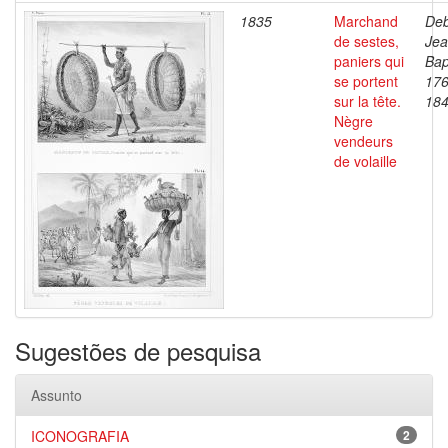
1835
Marchand
Deb
de sestes,
Je
paniers qui
Bap
se portent
176
sur la tête.
18
Nègre
vendeurs
de volaille
Sugestões de pesquisa
Assunto
ICONOGRAFIA
2