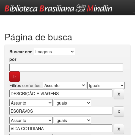
Skip
navigation
Página de busca
Buscar em:
por
Filtros correntes: