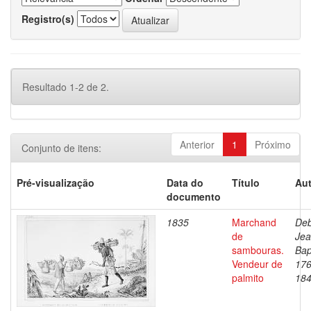
Registro(s)
Resultado 1-2 de 2.
Anterior
1
Próximo
Conjunto de itens:
Pré-visualização
Data do
Título
Aut
documento
1835
Marchand
Deb
de
Je
sambouras.
Bap
Vendeur de
176
palmito
18