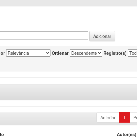
por
Ordenar
Registro(s)
Anterior
1
P
lo
Autor(es)