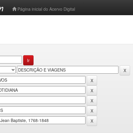
-->
Página inicial do Acervo Digital