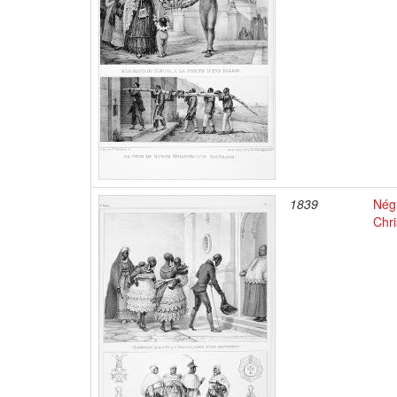
1839
Négr
Chri