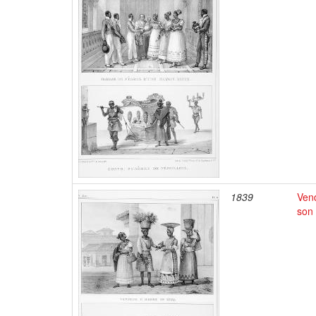
1839
Vend
son 