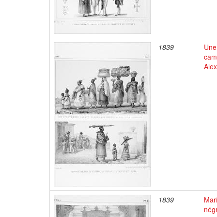
1839
Une 
camp
Alex
1839
Mar
négr