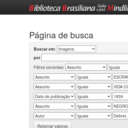
Skip
navigation
Página de busca
Buscar em:
por
Filtros correntes:
Retornar valores