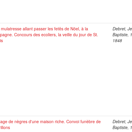
mulatresse allant passer les fetês de Nöel, à la
Debret, J
agne. Concours des ecoliers, la veille du jour de St.
Baptiste, 
is
1848
iage de nègres d'une maison riche. Convoi funèbre de
Debret, J
illons
Baptiste, 