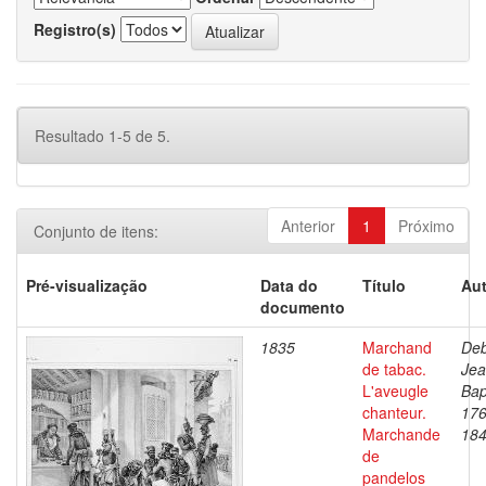
Registro(s)
Resultado 1-5 de 5.
Anterior
1
Próximo
Conjunto de itens:
Pré-visualização
Data do
Título
Aut
documento
1835
Marchand
Deb
de tabac.
Je
L'aveugle
Bap
chanteur.
176
Marchande
18
de
pandelos