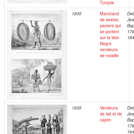
Turquie
1835
Marchand
Deb
de sestes,
Je
paniers qui
Bap
se portent
176
sur la tête.
18
Nègre
vendeurs
de volaille
1835
Vendeurs
Deb
de lait et de
Je
capim
Bap
176
18