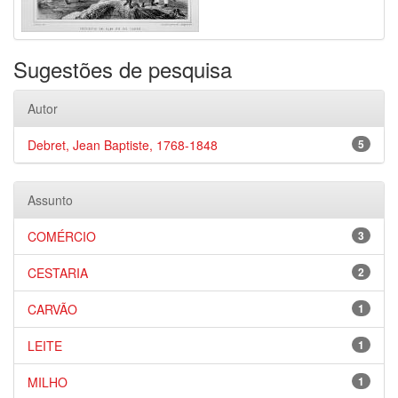
Sugestões de pesquisa
Autor
Debret, Jean Baptiste, 1768-1848
5
Assunto
COMÉRCIO
3
CESTARIA
2
CARVÃO
1
LEITE
1
MILHO
1