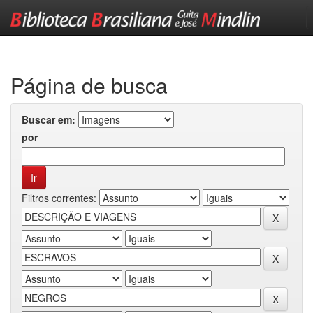
Skip
navigation
Página de busca
Buscar em:
por
Filtros correntes: