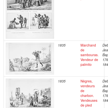
1835
Marchand
Deb
de
Je
sambouras.
Bap
Vendeur de
176
palmito
18
1835
Nègres,
Deb
vendeurs
Je
de
Bap
charbon.
176
Vendeuses
18
de pled