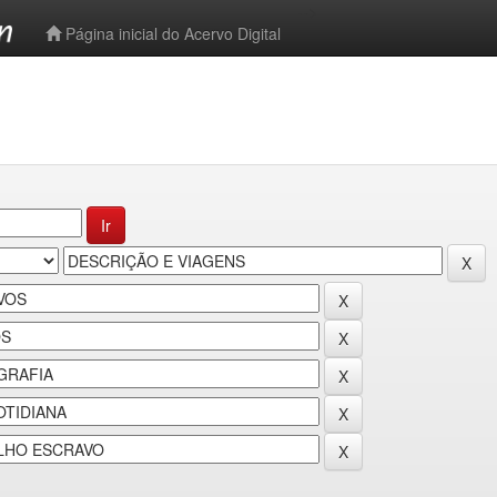
-->
Página inicial do Acervo Digital