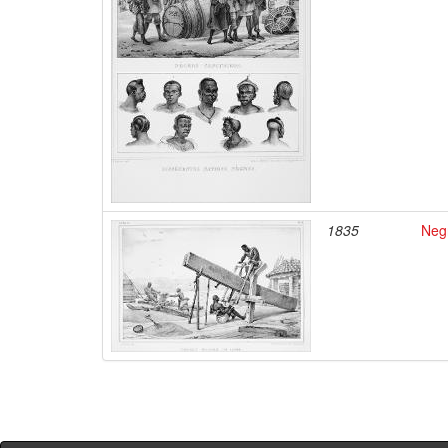
1835
Negr