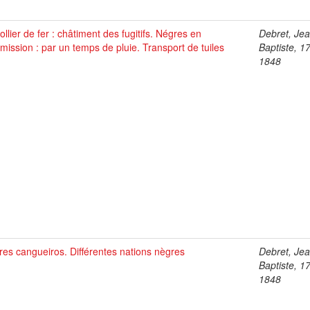
ollier de fer : châtiment des fugitifs. Négres en
Debret, Je
ission : par un temps de pluie. Transport de tuiles
Baptiste, 1
1848
es cangueiros. Différentes nations nègres
Debret, Je
Baptiste, 1
1848