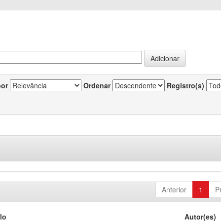
por
Ordenar
Registro(s)
Anterior
1
P
lo
Autor(es)