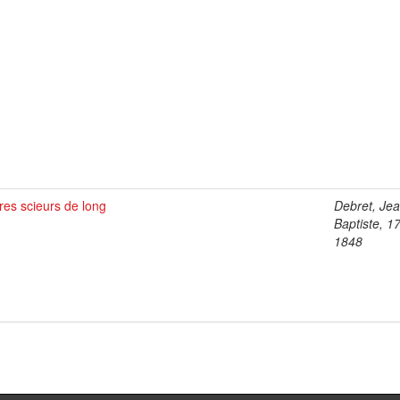
es scieurs de long
Debret, Je
Baptiste, 1
1848