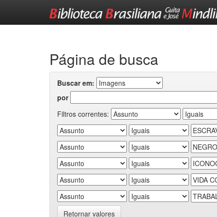
Skip
navigation
Página de busca
Buscar em:
por
Filtros correntes:
Retornar valores