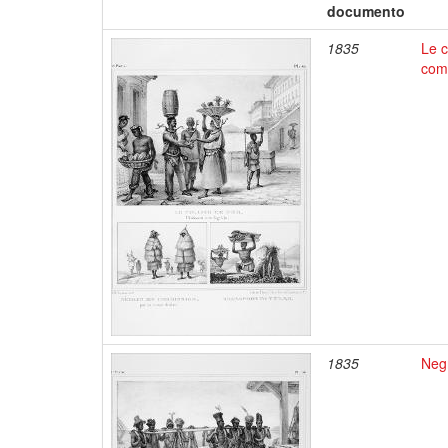
documento
1835
Le c
comm
1835
Negr