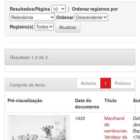
Resultados/Página
|
Ordenar registros por
Ordenar
Registro(s)
Resultado 1-2 de 2.
Anterior
1
Próximo
Conjunto de itens:
Pré-visualização
Data do
Título
Aut
documento
1835
Marchand
Deb
de
Je
sambouras.
Bap
Vendeur de
176