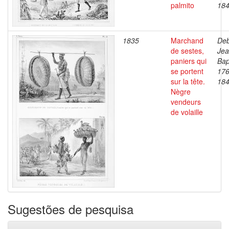
palmito
18
1835
Marchand
Deb
de sestes,
Je
paniers qui
Bap
se portent
176
sur la tête.
18
Nègre
vendeurs
de volaille
Sugestões de pesquisa