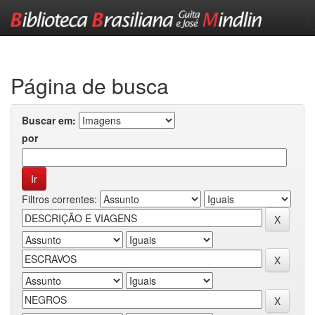
Skip
navigation
Página de busca
Buscar em:
por
Filtros correntes: