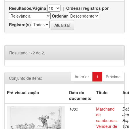
Resultados/Página
|
Ordenar registros por
Ordenar
Registro(s)
Resultado 1-2 de 2.
Anterior
1
Próximo
Conjunto de itens:
Pré-visualização
Data do
Título
Aut
documento
1835
Marchand
Deb
de
Je
sambouras.
Bap
Vendeur de
176