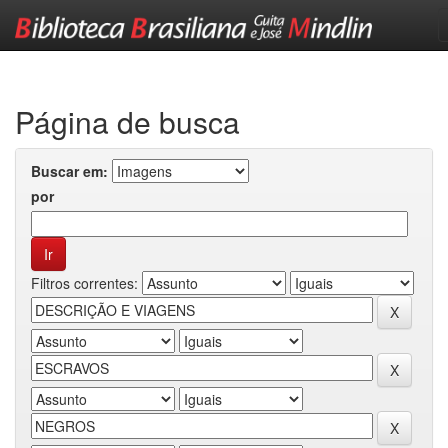
Skip
navigation
Página de busca
Buscar em:
por
Filtros correntes: