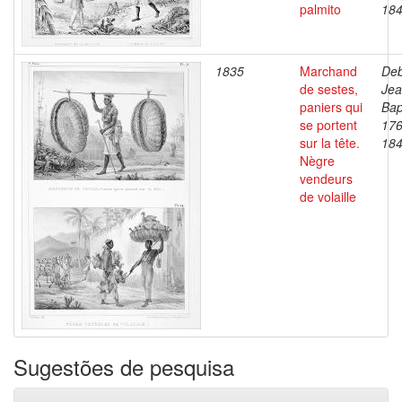
palmito
18
1835
Marchand
Deb
de sestes,
Je
paniers qui
Bap
se portent
176
sur la tête.
18
Nègre
vendeurs
de volaille
Sugestões de pesquisa