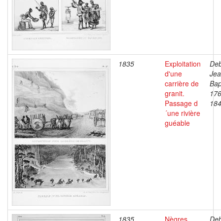
1835
Exploitation
Deb
d'une
Je
carrière de
Bap
granit.
176
Passage d
18
´une rivière
guéable
1835
Nègres
Deb