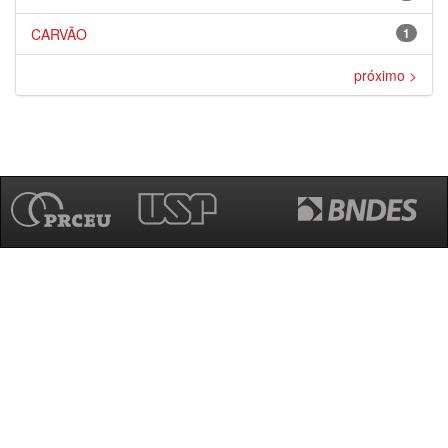
CARVÃO
1
próximo >