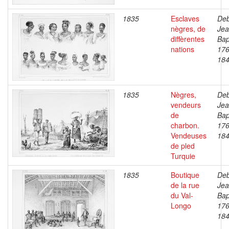
1835
Esclaves
Deb
nègres, de
Je
diffèrentes
Bap
nations
176
18
1835
Nègres,
Deb
vendeurs
Je
de
Bap
charbon.
176
Vendeuses
18
de pled
Turquie
1835
Boutique
Deb
de la rue
Je
du Val-
Bap
Longo
176
18