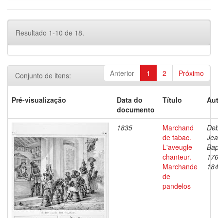
Resultado 1-10 de 18.
Anterior
1
2
Próximo
Conjunto de itens:
Pré-visualização
Data do
Título
Aut
documento
1835
Marchand
Deb
de tabac.
Je
L'aveugle
Bap
chanteur.
176
Marchande
18
de
pandelos