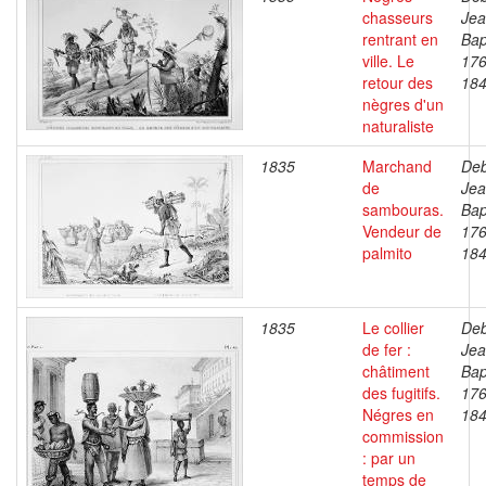
chasseurs
Je
rentrant en
Bap
ville. Le
176
retour des
18
nègres d'un
naturaliste
1835
Marchand
Deb
de
Je
sambouras.
Bap
Vendeur de
176
palmito
18
1835
Le collier
Deb
de fer :
Je
châtiment
Bap
des fugitifs.
176
Négres en
18
commission
: par un
temps de