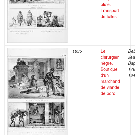
pluie.
Transport
de tuiles
1835
Le
Deb
chirurgien
Je
nègre.
Bap
Boutique
176
d'un
18
marchand
de viande
de porc