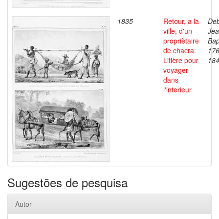
1835
Retour, a la
Deb
ville, d'un
Je
propriètaire
Bap
de chacra.
176
Litière pour
18
voyager
dans
l'interieur
Sugestões de pesquisa
Autor