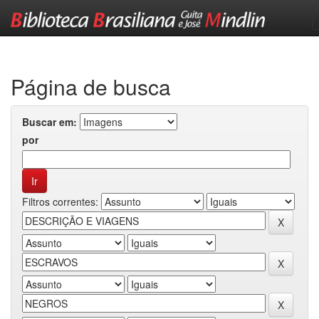
Skip
navigation
Página de busca
Buscar em:
por
Filtros correntes: