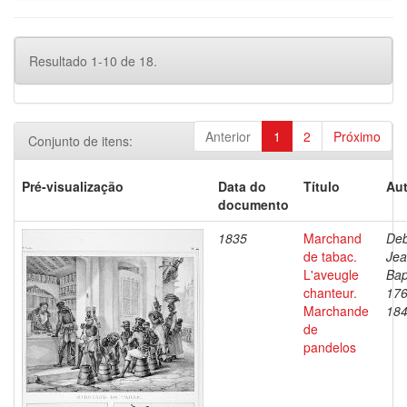
Resultado 1-10 de 18.
Anterior
1
2
Próximo
Conjunto de itens:
Pré-visualização
Data do
Título
Aut
documento
1835
Marchand
Deb
de tabac.
Je
L'aveugle
Bap
chanteur.
176
Marchande
18
de
pandelos