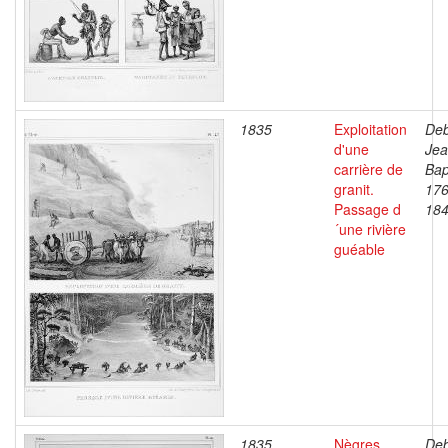
1835
Exploitation
Deb
d'une
Je
carrière de
Bap
granit.
176
Passage d
18
´une rivière
guéable
1835
Nègres
Deb