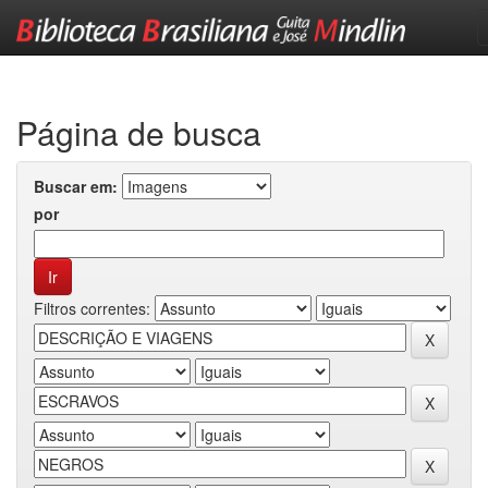
Skip
navigation
Página de busca
Buscar em:
por
Filtros correntes: