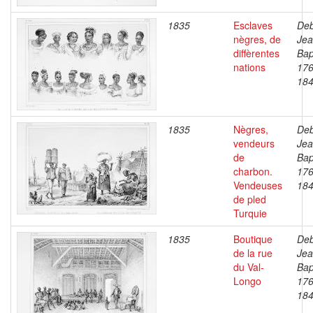
1835
Esclaves
Deb
nègres, de
Je
diffèrentes
Bap
nations
176
18
1835
Nègres,
Deb
vendeurs
Je
de
Bap
charbon.
176
Vendeuses
18
de pled
Turquie
1835
Boutique
Deb
de la rue
Je
du Val-
Bap
Longo
176
18