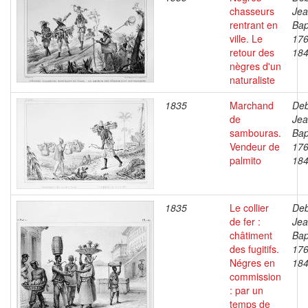
chasseurs
Je
rentrant en
Bap
ville. Le
176
retour des
18
nègres d'un
naturaliste
1835
Marchand
Deb
de
Je
sambouras.
Bap
Vendeur de
176
palmito
18
1835
Le collier
Deb
de fer :
Je
châtiment
Bap
des fugitifs.
176
Négres en
18
commission
: par un
temps de