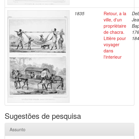
1835
Retour, a la
Deb
ville, d'un
Je
propriètaire
Bap
de chacra.
176
Litière pour
18
voyager
dans
l'interieur
Sugestões de pesquisa
Assunto