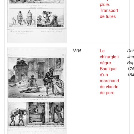
pluie.
Transport
de tuiles
1835
Le
Deb
chirurgien
Je
nègre.
Bap
Boutique
176
d'un
18
marchand
de viande
de porc