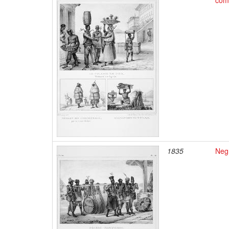
comm
1835
Negr