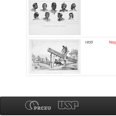
1835
Negr