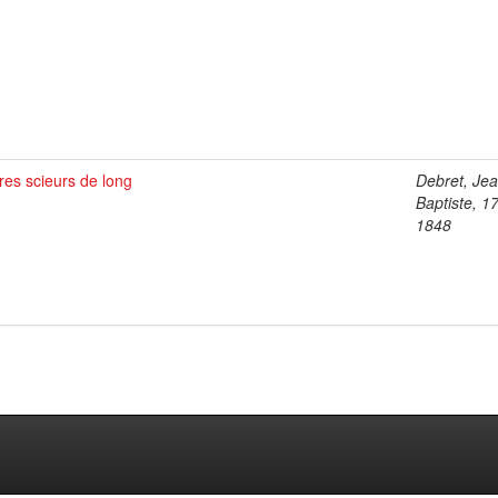
es scieurs de long
Debret, Je
Baptiste, 1
1848