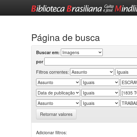
Skip
navigation
Página de busca
Buscar em:
por
Filtros correntes:
Retornar valores
Adicionar filtros: