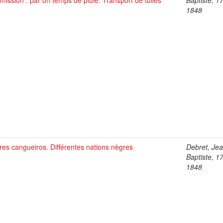
ission : par un temps de pluie. Transport de tuiles
Baptiste, 1
1848
es cangueiros. Différentes nations nègres
Debret, Je
Baptiste, 1
1848