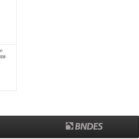
an
768-