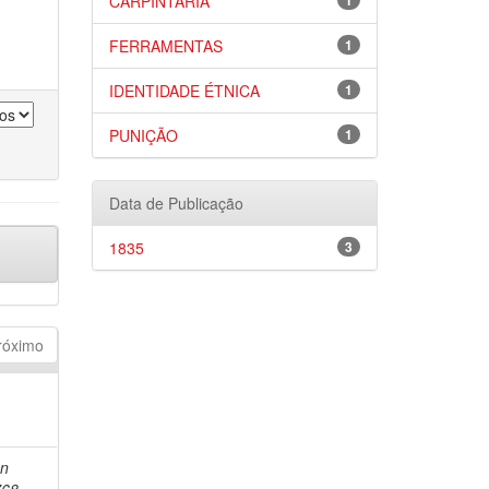
CARPINTARIA
1
FERRAMENTAS
1
IDENTIDADE ÉTNICA
1
PUNIÇÃO
1
Data de Publicação
1835
3
róximo
an