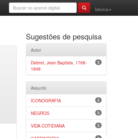
Idioma
Sugestões de pesquisa
Autor
Debret, Jean Baptiste, 1768-
3
1848
Assunto
ICONOGRAFIA
3
NEGROS
3
VIDA COTIDIANA
3