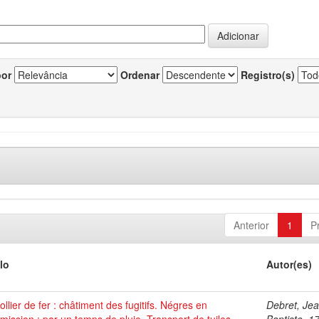
por
Ordenar
Registro(s)
Anterior
1
P
lo
Autor(es)
ollier de fer : châtiment des fugitifs. Négres en
Debret, Je