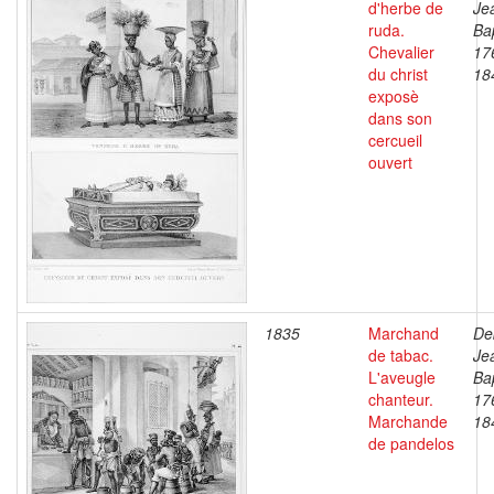
d'herbe de
Je
ruda.
Bap
Chevalier
17
du christ
18
exposè
dans son
cercueil
ouvert
1835
Marchand
De
de tabac.
Je
L'aveugle
Bap
chanteur.
17
Marchande
18
de pandelos