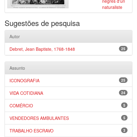
nègres d'un
naturaliste
Sugestões de pesquisa
Autor
Debret, Jean Baptiste, 1768-1848
25
Assunto
ICONOGRAFIA
25
VIDA COTIDIANA
24
COMÉRCIO
5
VENDEDORES AMBULANTES
5
TRABALHO ESCRAVO
3