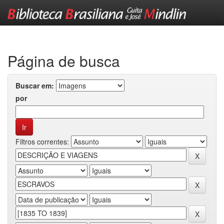
Skip
navigation
Página de busca
Buscar em:
por
Filtros correntes: