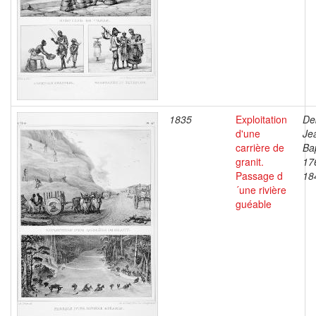
1835
Exploitation
De
d'une
Je
carrière de
Bap
granit.
17
Passage d
18
´une rivière
guéable