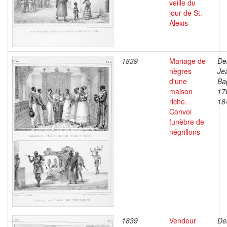
veille du
jour de St.
Alexis
1839
Mariage de
De
nègres
Je
d'une
Bap
maison
17
riche.
18
Convoi
funèbre de
négrillons
1839
Vendeur
De