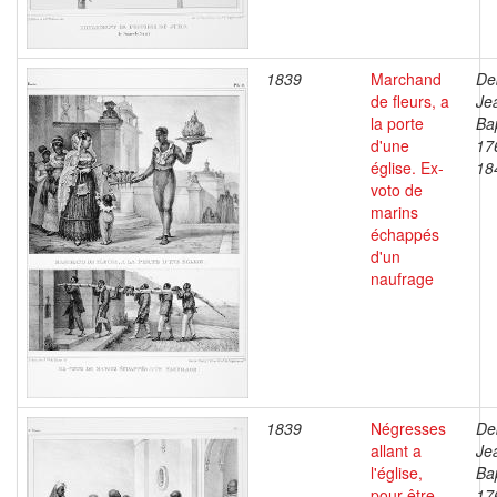
1839
Marchand
De
de fleurs, a
Je
la porte
Bap
d'une
17
église. Ex-
18
voto de
marins
échappés
d'un
naufrage
1839
Négresses
De
allant a
Je
l'église,
Bap
pour être
17