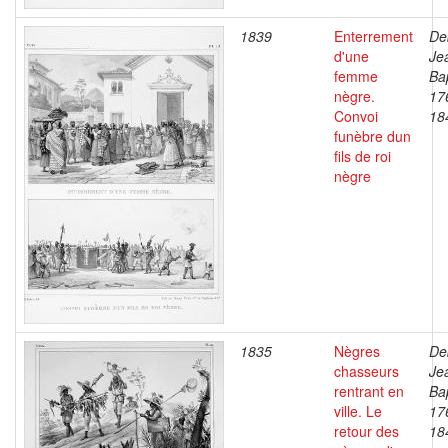
1839
Enterrement
De
d'une
Je
femme
Bap
nègre.
17
Convoi
18
funèbre dun
fils de roi
nègre
1835
Nègres
De
chasseurs
Je
rentrant en
Bap
ville. Le
17
retour des
18