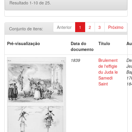
Resultado 1-10 de 25.
Anterior
1
2
3
Próximo
Conjunto de itens:
Pré-visualização
Data do
Título
Au
documento
1839
Brulement
De
de l'effigie
Je
du Juda le
Bap
Samedi
17
Saint
18