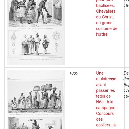
baptisées.
18
Chevaliers
du Christ,
en grand
costume de
l'ordre
1839
Une
De
mulatresse
Je
allant
Bap
passer les
17
fetês de
18
Nöel, à la
campagne.
Concours
des
ecoliers, la