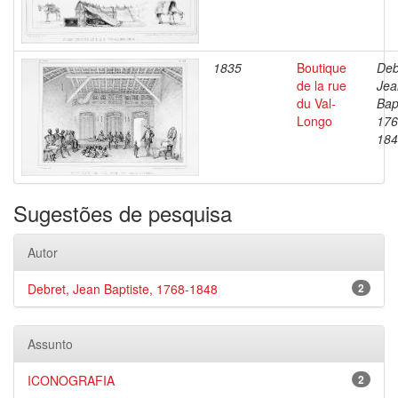
1835
Boutique
Deb
de la rue
Jea
du Val-
Bap
Longo
176
184
Sugestões de pesquisa
Autor
Debret, Jean Baptiste, 1768-1848
2
Assunto
ICONOGRAFIA
2