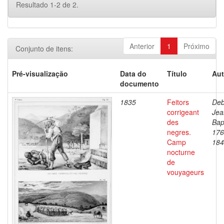
Resultado 1-2 de 2.
Anterior
1
Próximo
Conjunto de itens:
Pré-visualização
Data do
Título
Aut
documento
1835
Feitors
Deb
corrigeant
Jea
des
Bap
negres.
176
Camp
184
nocturne
de
vouyageurs