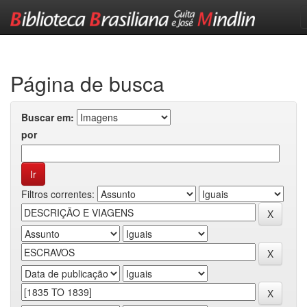
Skip
navigation
Página de busca
Buscar em:
por
Filtros correntes: