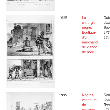
1835
Le
Deb
chirurgien
Jea
nègre.
Bapt
Boutique
176
d'un
184
marchand
de viande
de porc
1835
Nègres,
Deb
vendeurs
Jea
de
Bapt
charbon.
176