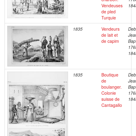
Vendeuses
184
de pled
Turquie
1835
Vendeurs
Deb
de lait et
Jea
de capim
Bapt
176
184
1835
Boutique
Deb
de
Jea
boulanger.
Bapt
Colonie
176
suisse de
184
Cantagallo