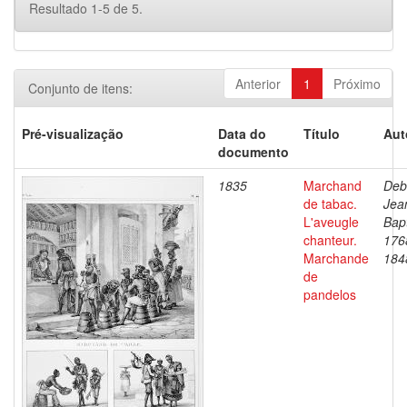
Resultado 1-5 de 5.
Anterior
1
Próximo
Conjunto de itens:
Pré-visualização
Data do
Título
Aut
documento
1835
Marchand
Deb
de tabac.
Jea
L'aveugle
Bapt
chanteur.
176
Marchande
184
de
pandelos