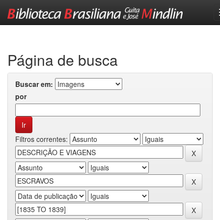
Skip
navigation
Página de busca
Buscar em:
por
Filtros correntes: