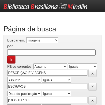
Skip
navigation
Página de busca
Buscar em:
por
Filtros correntes: