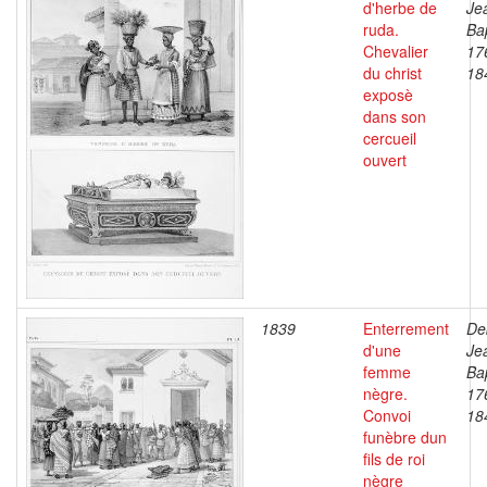
d'herbe de
Je
ruda.
Bap
Chevalier
17
du christ
18
exposè
dans son
cercueil
ouvert
1839
Enterrement
De
d'une
Je
femme
Bap
nègre.
17
Convoi
18
funèbre dun
fils de roi
nègre