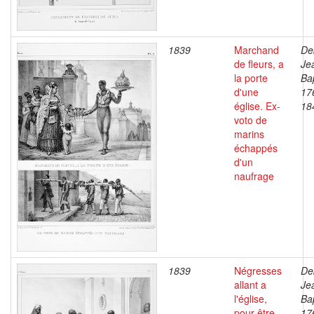
1839
Marchand
De
de fleurs, a
Je
la porte
Bap
d'une
17
église. Ex-
18
voto de
marins
échappés
d'un
naufrage
1839
Négresses
De
allant a
Je
l'église,
Bap
pour être
17