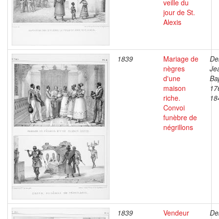
veille du
jour de St.
Alexis
1839
Mariage de
De
nègres
Je
d'une
Bap
maison
17
riche.
18
Convoi
funèbre de
négrillons
1839
Vendeur
De