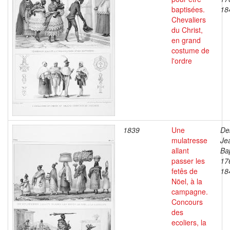
baptisées.
18
Chevaliers
du Christ,
en grand
costume de
l'ordre
1839
Une
De
mulatresse
Je
allant
Bap
passer les
17
fetês de
18
Nöel, à la
campagne.
Concours
des
ecoliers, la