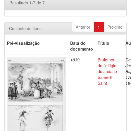
Resultado 1-7 de 7.
Anterior
1
Próximo
Conjunto de itens:
Pré-visualização
Data do
Título
Au
documento
1839
Brulement
De
de l'effigie
Je
du Juda le
Bap
Samedi
17
Saint
18