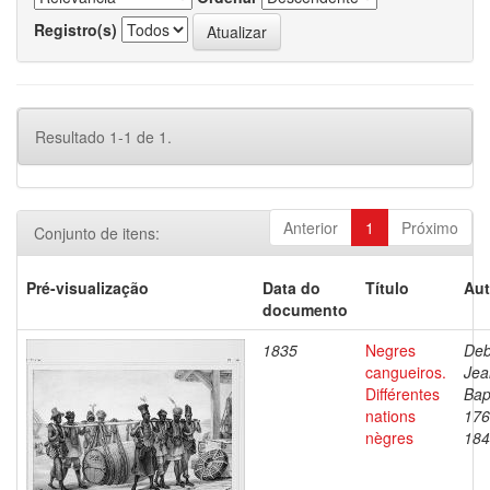
Registro(s)
Resultado 1-1 de 1.
Anterior
1
Próximo
Conjunto de itens:
Pré-visualização
Data do
Título
Aut
documento
1835
Negres
Deb
cangueiros.
Jea
Différentes
Bap
nations
176
nègres
184