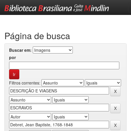
Skip
navigation
Página de busca
Buscar em:
por
Filtros correntes: