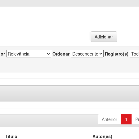
por
Ordenar
Registro(s)
Anterior
1
P
Título
Autor(es)