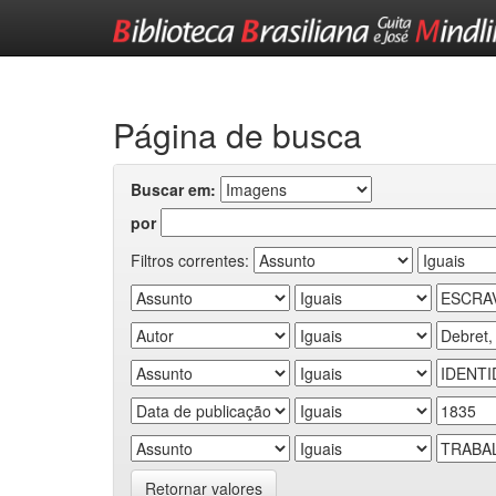
Skip
navigation
Página de busca
Buscar em:
por
Filtros correntes:
Retornar valores