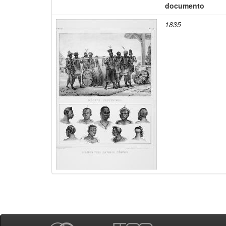
documento
1835