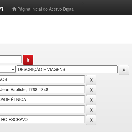
-->
Página inicial do Acervo Digital