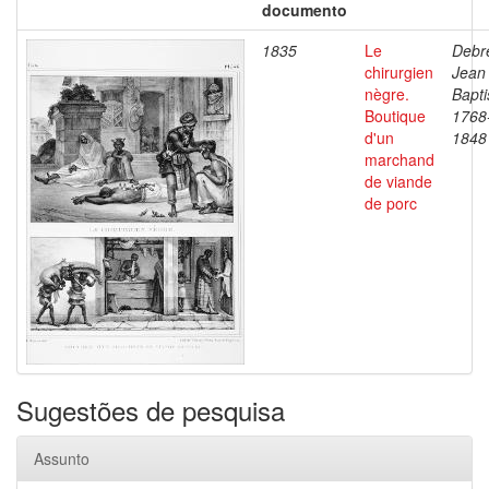
documento
1835
Le
Debre
chirurgien
Jean
nègre.
Bapti
Boutique
1768
d'un
1848
marchand
de viande
de porc
Sugestões de pesquisa
Assunto