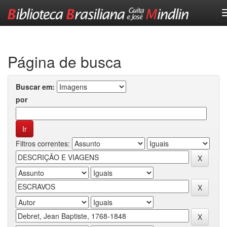
Skip
navigation
Página de busca
Buscar em:
por
Filtros correntes: