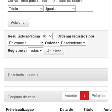
Utilizar filtros para refinar o resultado de busca.
Resultados/Página
|
Ordenar registros por
Ordenar
Registro(s)
Resultado 1-1 de 1.
Anterior
1
Próximo
Conjunto de itens:
Pré-visualização
Data do
Título
Auto