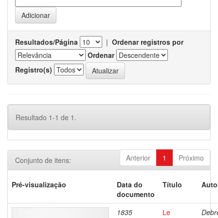
Resultados/Página
|
Ordenar registros por
Ordenar
Registro(s)
Resultado 1-1 de 1.
Anterior
1
Próximo
Conjunto de itens:
Pré-visualização
Data do
Título
Auto
documento
1835
Le
Debre