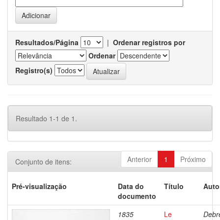
Resultados/Página
|
Ordenar registros por
Ordenar
Registro(s)
Resultado 1-1 de 1.
Anterior
1
Próximo
Conjunto de itens:
Pré-visualização
Data do
Título
Auto
documento
1835
Le
Debre