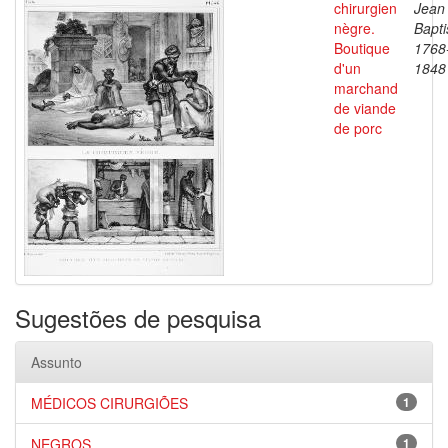
chirurgien
Jean
nègre.
Bapti
Boutique
1768
d'un
1848
marchand
de viande
de porc
Sugestões de pesquisa
Assunto
MÉDICOS CIRURGIÕES
1
NEGROS
1