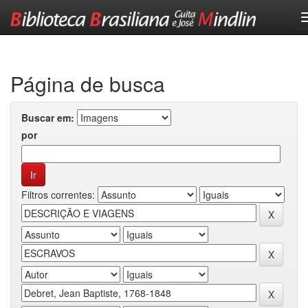
Skip
navigation
Página de busca
Buscar em:
por
Filtros correntes: