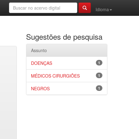
Idioma
Sugestões de pesquisa
Assunto
DOENÇAS
1
MÉDICOS CIRURGIÕES
1
NEGROS
1