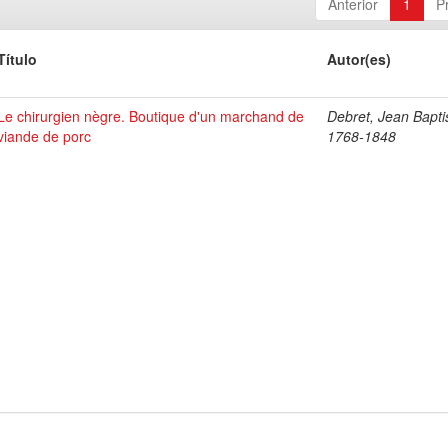
Anterior
1
P
Título
Autor(es)
Le chirurgien nègre. Boutique d'un marchand de
Debret, Jean Bapti
viande de porc
1768-1848