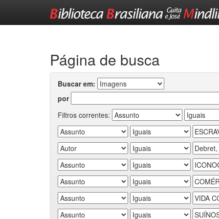
Skip
navigation
Página de busca
Buscar em:
por
Filtros correntes: