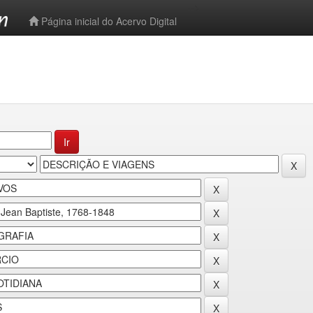
-->
Página inicial do Acervo Digital