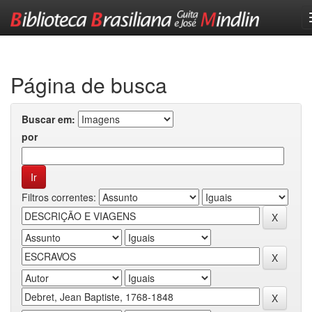
Skip
navigation
Página de busca
Buscar em:
por
Filtros correntes: