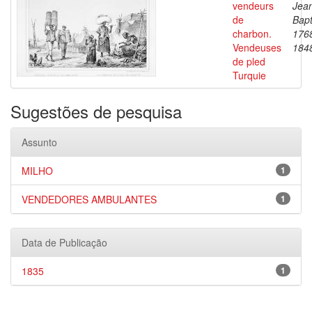
vendeurs
Jea
de
Bapt
charbon.
176
Vendeuses
184
de pled
Turquie
Sugestões de pesquisa
Assunto
MILHO
1
VENDEDORES AMBULANTES
1
Data de Publicação
1835
1