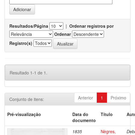
Resultados/Página
|
Ordenar registros por
Ordenar
Registro(s)
Resultado 1-1 de 1.
Anterior
1
Próximo
Conjunto de itens:
Pré-visualização
Data do
Título
Aut
documento
1835
Nègres,
Debr