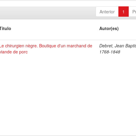
Anterior
1
P
Título
Autor(es)
Le chirurgien nègre. Boutique d'un marchand de
Debret, Jean Bapti
viande de porc
1768-1848