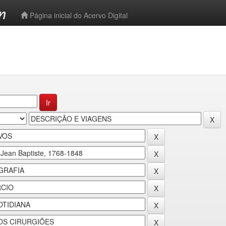
-->
Página inicial do Acervo Digital