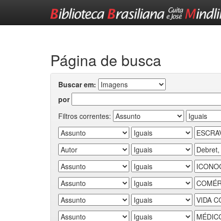
Skip
navigation
Página de busca
Buscar em:
por
Filtros correntes: