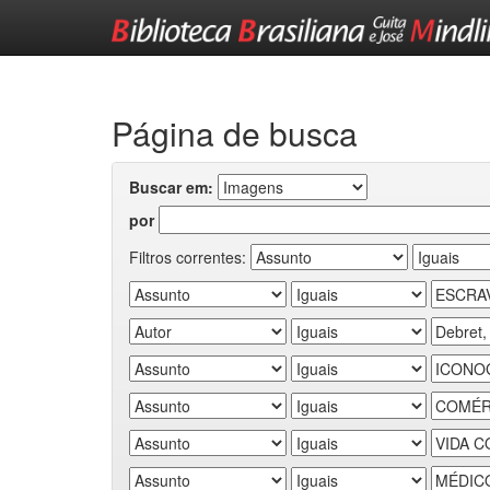
Skip
navigation
Página de busca
Buscar em:
por
Filtros correntes: