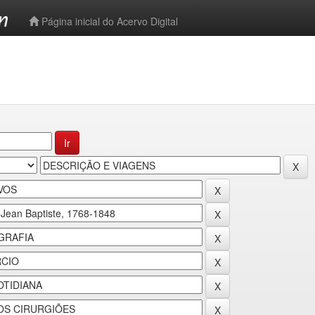
-->
Página inicial do Acervo Digital