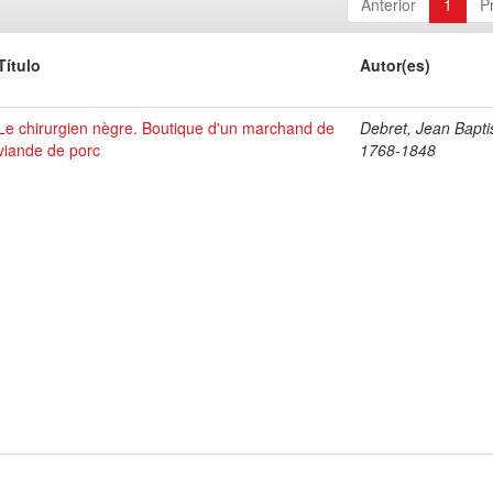
Anterior
1
P
Título
Autor(es)
Le chirurgien nègre. Boutique d'un marchand de
Debret, Jean Bapti
viande de porc
1768-1848