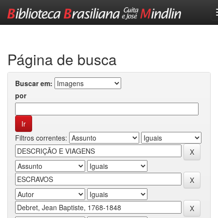
Skip
navigation
Página de busca
Buscar em:
por
Filtros correntes: