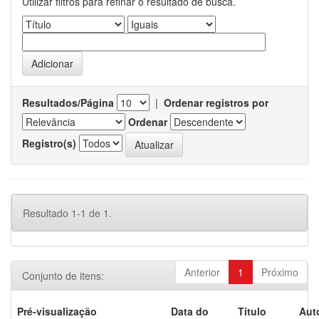
Utilizar filtros para refinar o resultado de busca.
Resultados/Página
|
Ordenar registros por
Ordenar
Registro(s)
Resultado 1-1 de 1.
Anterior
1
Próximo
Conjunto de itens:
Pré-visualização
Data do
Título
Aut