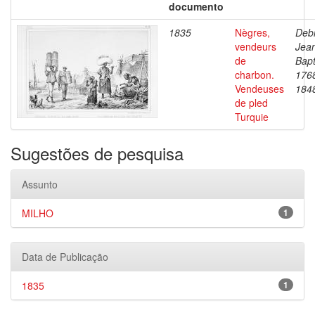
documento
1835
Nègres,
Debr
vendeurs
Jea
de
Bapt
charbon.
176
Vendeuses
184
de pled
Turquie
Sugestões de pesquisa
Assunto
MILHO
1
Data de Publicação
1835
1