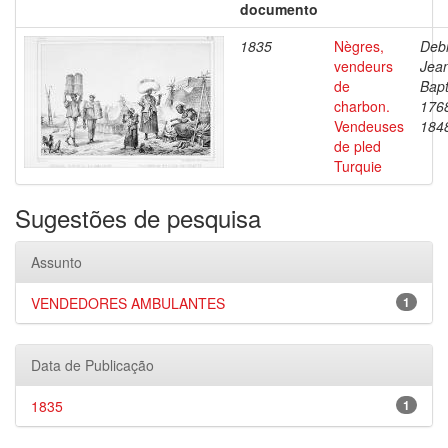
documento
1835
Nègres,
Debr
vendeurs
Jea
de
Bapt
charbon.
176
Vendeuses
184
de pled
Turquie
Sugestões de pesquisa
Assunto
VENDEDORES AMBULANTES
1
Data de Publicação
1835
1