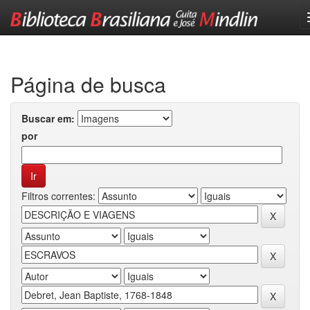
Skip
navigation
Página de busca
Buscar em:
por
Filtros correntes: