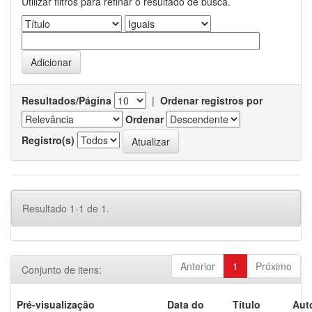
Utilizar filtros para refinar o resultado de busca.
Resultados/Página
|
Ordenar registros por
Ordenar
Registro(s)
Resultado 1-1 de 1.
Anterior
1
Próximo
Conjunto de itens:
Pré-visualização
Data do
Título
Aut