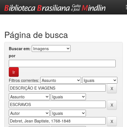
Skip
navigation
Página de busca
Buscar em:
por
Filtros correntes: