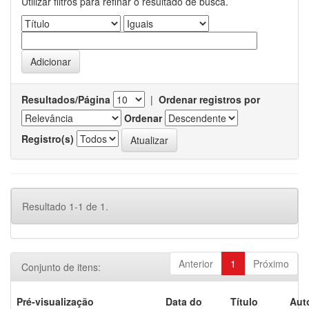
Utilizar filtros para refinar o resultado de busca.
Resultados/Página
|
Ordenar registros por
Ordenar
Registro(s)
Resultado 1-1 de 1.
Anterior
1
Próximo
Conjunto de itens:
Pré-visualização
Data do
Título
Aut