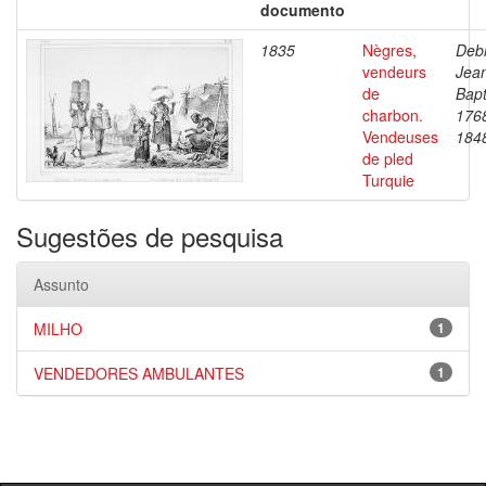
documento
1835
Nègres,
Debr
vendeurs
Jea
de
Bapt
charbon.
176
Vendeuses
184
de pled
Turquie
Sugestões de pesquisa
Assunto
MILHO
1
VENDEDORES AMBULANTES
1