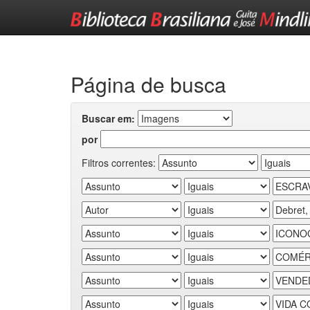
Skip
navigation
Página de busca
Buscar em:
por
Filtros correntes: