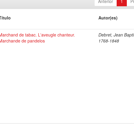
Anterior
1
P
Título
Autor(es)
Marchand de tabac. L'aveugle chanteur.
Debret, Jean Bapti
Marchande de pandelos
1768-1848