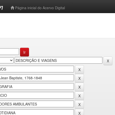
-->
Página inicial do Acervo Digital