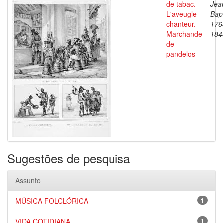
de tabac.
Jea
L'aveugle
Bapt
chanteur.
176
Marchande
184
de
pandelos
Sugestões de pesquisa
Assunto
MÚSICA FOLCLÓRICA
1
VIDA COTIDIANA
1