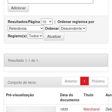
Resultados/Página
|
Ordenar registros por
Ordenar
Registro(s)
Resultado 1-1 de 1.
Anterior
1
Próximo
Conjunto de itens:
Pré-visualização
Data do
Título
Aut
documento
1835
Marchand
Deb