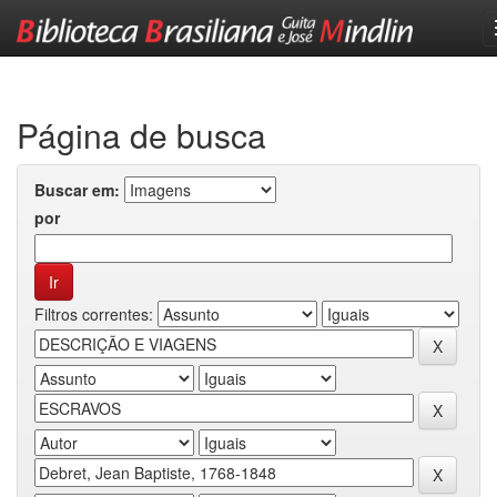
Skip
navigation
Página de busca
Buscar em:
por
Filtros correntes: