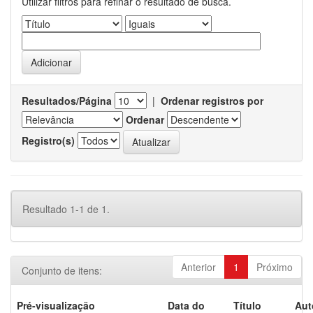
Utilizar filtros para refinar o resultado de busca.
Resultados/Página
|
Ordenar registros por
Ordenar
Registro(s)
Resultado 1-1 de 1.
Anterior
1
Próximo
Conjunto de itens:
Pré-visualização
Data do
Título
Aut