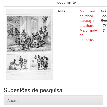
documento
1835
Marchand
Deb
de tabac.
Jea
L'aveugle
Bapt
chanteur.
176
Marchande
184
de
pandelos
Sugestões de pesquisa
Assunto