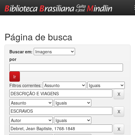
Skip
navigation
Página de busca
Buscar em:
por
Filtros correntes: