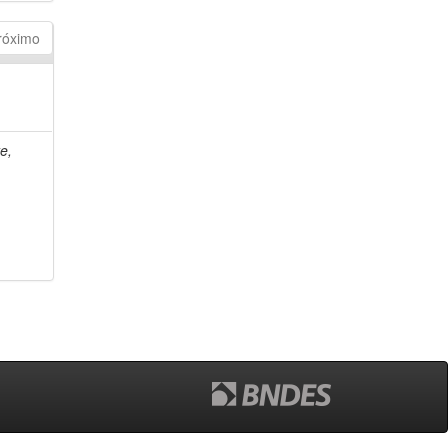
róximo
e,