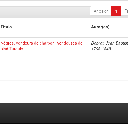
Anterior
1
P
Título
Autor(es)
Nègres, vendeurs de charbon. Vendeuses de
Debret, Jean Baptist
pled Turquie
1768-1848