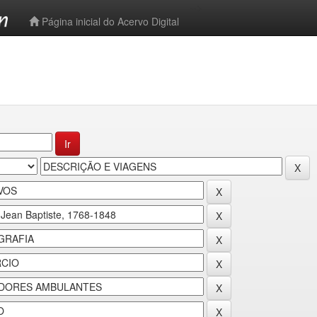
-->
Página inicial do Acervo Digital