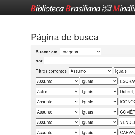
Skip
navigation
Página de busca
Buscar em:
por
Filtros correntes: