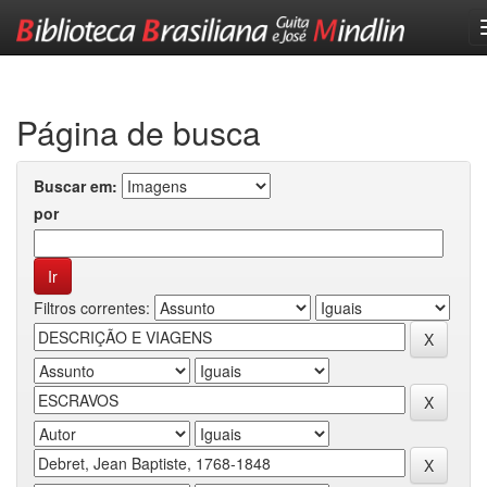
Skip
navigation
Página de busca
Buscar em:
por
Filtros correntes: