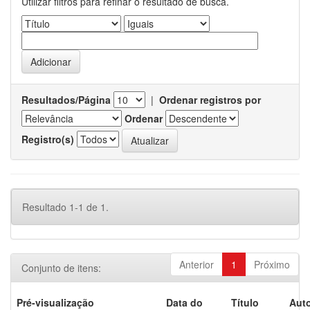
Utilizar filtros para refinar o resultado de busca.
Resultados/Página
|
Ordenar registros por
Ordenar
Registro(s)
Resultado 1-1 de 1.
Anterior
1
Próximo
Conjunto de itens:
Pré-visualização
Data do
Título
Auto