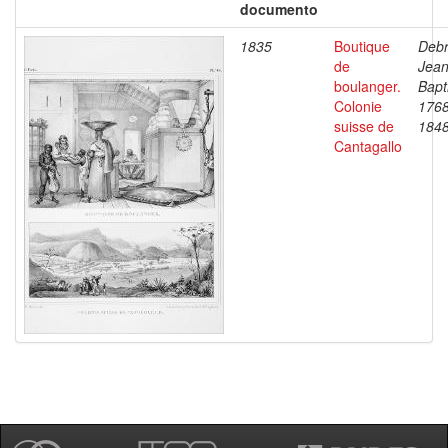
documento
1835
Boutique
Debr
de
Jea
boulanger.
Bapt
Colonie
1768
suisse de
184
Cantagallo