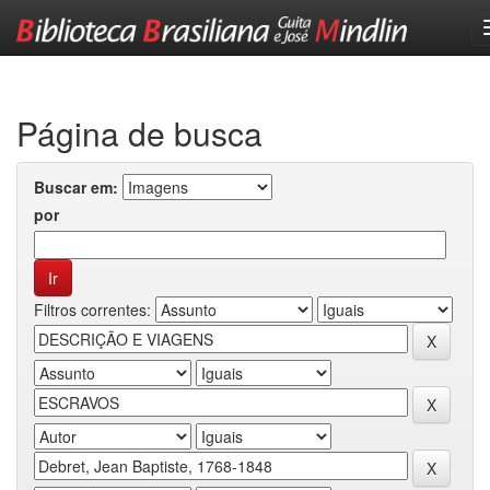
Skip
navigation
Página de busca
Buscar em:
por
Filtros correntes: