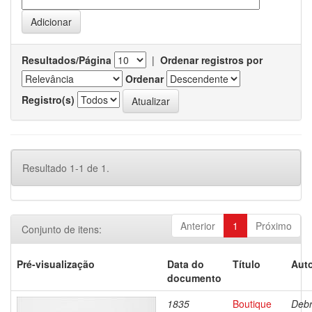
Resultados/Página
|
Ordenar registros por
Ordenar
Registro(s)
Resultado 1-1 de 1.
Anterior
1
Próximo
Conjunto de itens:
Pré-visualização
Data do
Título
Auto
documento
1835
Boutique
Debr