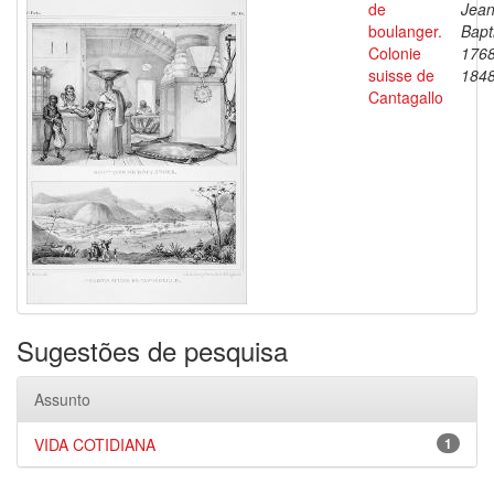
de
Jea
boulanger.
Bapt
Colonie
1768
suisse de
184
Cantagallo
Sugestões de pesquisa
Assunto
VIDA COTIDIANA
1