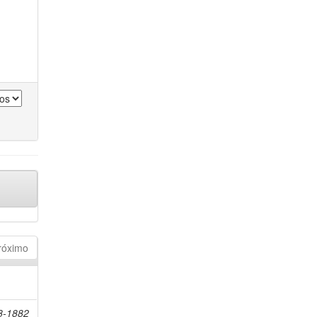
róximo
98-1882