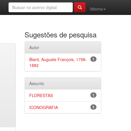
Idioma
Sugestões de pesquisa
Autor
Biard, Auguste François, 1798-
1
1882
Assunto
FLORESTAS
1
ICONOGRAFIA
1