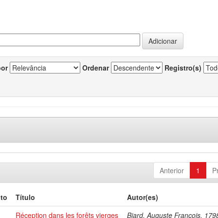
por
Ordenar
Registro(s)
Anterior
1
P
to
Título
Autor(es)
Réception dans les forêts vierges
Biard, Auguste François, 17