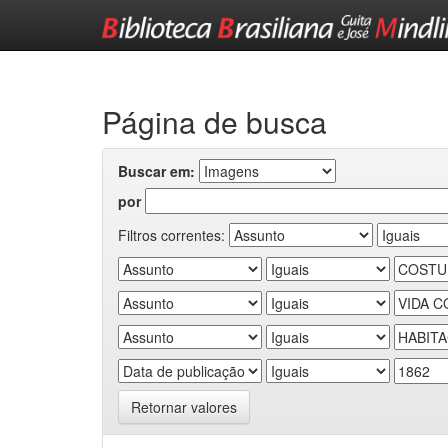
Skip
navigation
Página de busca
Buscar em:
por
Filtros correntes:
Retornar valores