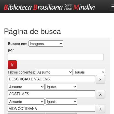
Skip
navigation
Página de busca
Buscar em:
por
Filtros correntes: