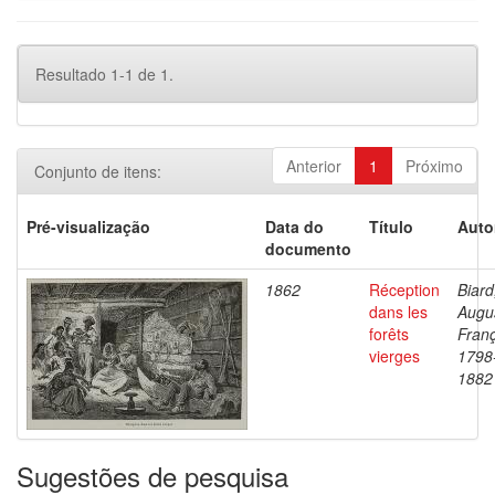
Resultado 1-1 de 1.
Anterior
1
Próximo
Conjunto de itens:
Pré-visualização
Data do
Título
Auto
documento
1862
Réception
Biard
dans les
Augu
forêts
Franç
vierges
1798
1882
Sugestões de pesquisa