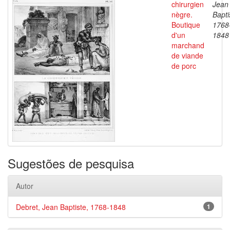
chirurgien
Jean
nègre.
Bapti
Boutique
1768
d'un
1848
marchand
de viande
de porc
Sugestões de pesquisa
Autor
Debret, Jean Baptiste, 1768-1848
1