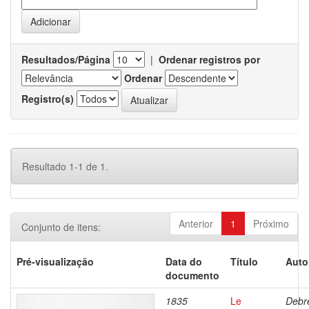
Resultados/Página
|
Ordenar registros por
Ordenar
Registro(s)
Resultado 1-1 de 1.
Anterior
1
Próximo
Conjunto de itens:
Pré-visualização
Data do
Título
Auto
documento
1835
Le
Debre