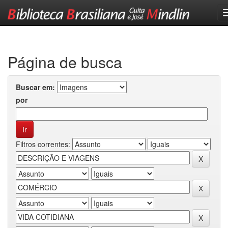
Skip
navigation
Página de busca
Buscar em:
por
Filtros correntes: