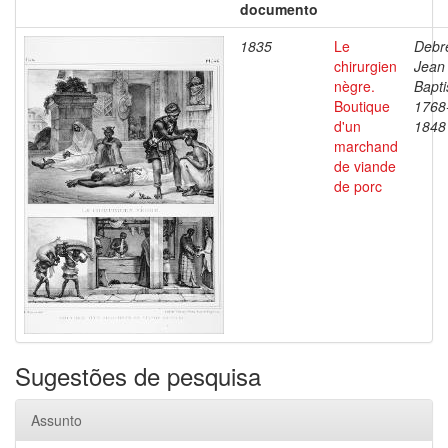
documento
1835
Le
Debre
chirurgien
Jean
nègre.
Bapti
Boutique
1768
d'un
1848
marchand
de viande
de porc
Sugestões de pesquisa
Assunto