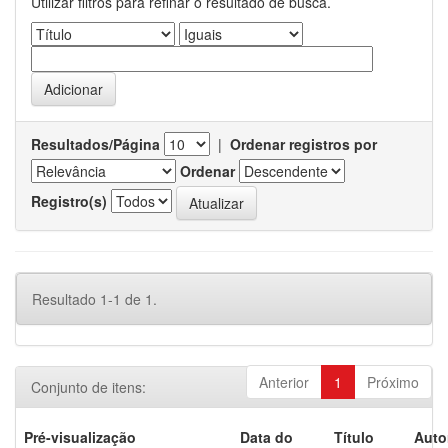
Utilizar filtros para refinar o resultado de busca.
Resultados/Página
|
Ordenar registros por
Ordenar
Registro(s)
Resultado 1-1 de 1.
Anterior
1
Próximo
Conjunto de itens:
Pré-visualização
Data do
Título
Auto