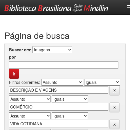
Skip
navigation
Página de busca
Buscar em:
por
Filtros correntes: