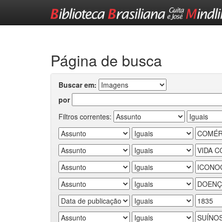
Skip
navigation
Página de busca
Buscar em:
por
Filtros correntes: