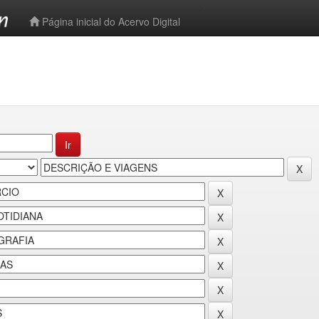
-->
Página inicial do Acervo Digital