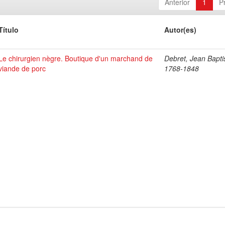
Anterior
1
P
Título
Autor(es)
Le chirurgien nègre. Boutique d'un marchand de
Debret, Jean Bapti
viande de porc
1768-1848