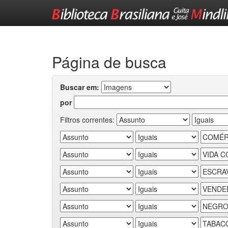
Skip
navigation
Página de busca
Buscar em:
por
Filtros correntes: