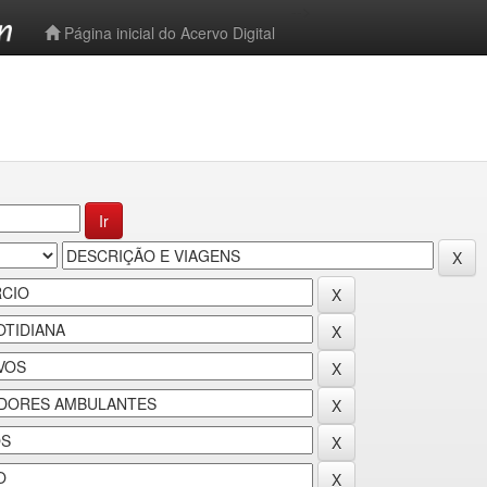
-->
Página inicial do Acervo Digital