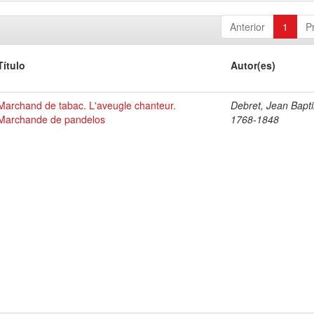
Anterior
1
P
Título
Autor(es)
Marchand de tabac. L'aveugle chanteur.
Debret, Jean Bapti
Marchande de pandelos
1768-1848