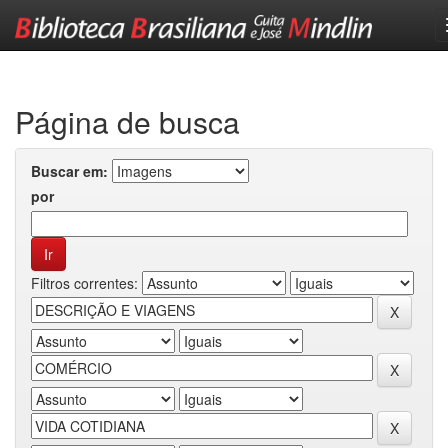
Skip
navigation
Página de busca
Buscar em:
por
Filtros correntes: