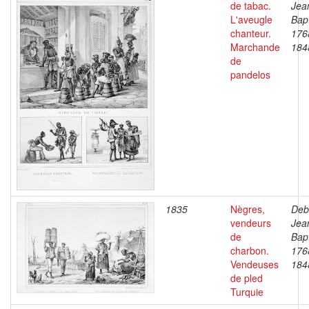
de tabac.
Jea
L'aveugle
Bapt
chanteur.
176
Marchande
184
de
pandelos
1835
Nègres,
Deb
vendeurs
Jea
de
Bapt
charbon.
176
Vendeuses
184
de pled
Turquie