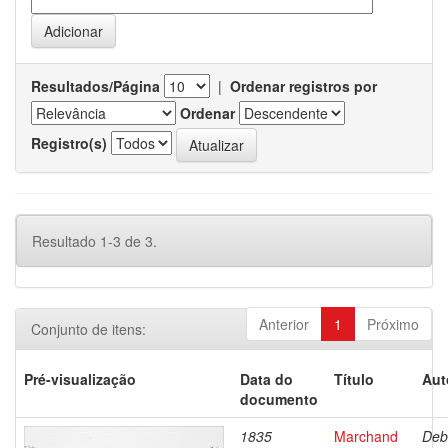
Resultados/Página
|
Ordenar registros por
Ordenar
Registro(s)
Resultado 1-3 de 3.
Anterior
1
Próximo
Conjunto de itens:
Pré-visualização
Data do
Título
Aut
documento
1835
Marchand
Deb