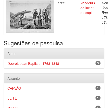
1835
Vendeurs
Deb
de lait et
Jea
de capim
Bapt
176
184
Sugestões de pesquisa
Autor
Debret, Jean Baptiste, 1768-1848
3
Assunto
CARVÃO
1
LEITE
1
1