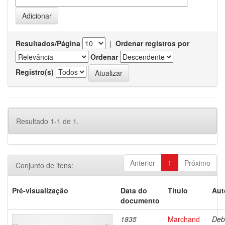
Resultados/Página
|
Ordenar registros por
Ordenar
Registro(s)
Resultado 1-1 de 1.
Anterior
1
Próximo
Conjunto de itens:
Pré-visualização
Data do
Título
Aut
documento
1835
Marchand
Deb