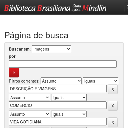
Skip
navigation
Página de busca
Buscar em:
por
Filtros correntes: