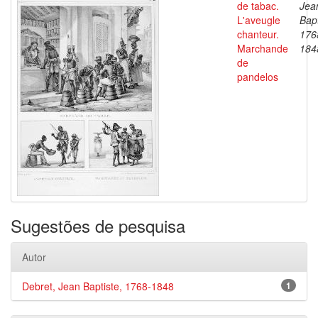
de tabac.
Jea
L'aveugle
Bapt
chanteur.
176
Marchande
184
de
pandelos
Sugestões de pesquisa
Autor
Debret, Jean Baptiste, 1768-1848
1