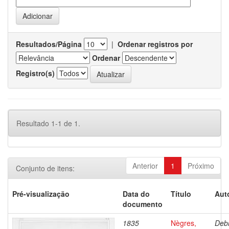
Resultados/Página
|
Ordenar registros por
Ordenar
Registro(s)
Resultado 1-1 de 1.
Anterior
1
Próximo
Conjunto de itens:
Pré-visualização
Data do
Título
Aut
documento
1835
Nègres,
Debr