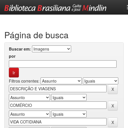
Skip
navigation
Página de busca
Buscar em:
por
Filtros correntes: