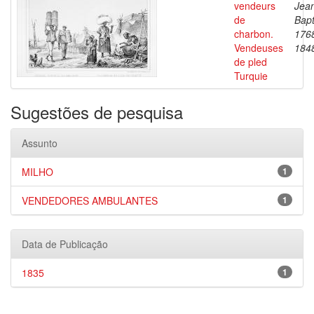
vendeurs
Jea
de
Bapt
charbon.
176
Vendeuses
184
de pled
Turquie
Sugestões de pesquisa
Assunto
MILHO
1
VENDEDORES AMBULANTES
1
Data de Publicação
1835
1