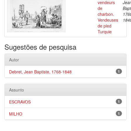
vendeurs
Jea
de
Bapt
charbon.
176
Vendeuses
184
de pled
Turquie
Sugestões de pesquisa
Autor
Debret, Jean Baptiste, 1768-1848
1
Assunto
ESCRAVOS
1
MILHO
1