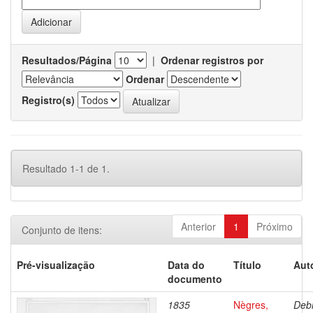
Resultados/Página
|
Ordenar registros por
Ordenar
Registro(s)
Resultado 1-1 de 1.
Anterior
1
Próximo
Conjunto de itens:
Pré-visualização
Data do
Título
Aut
documento
1835
Nègres,
Debr