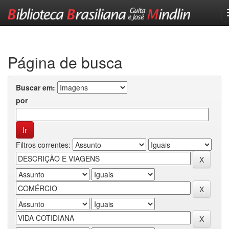
Skip
navigation
Página de busca
Buscar em:
por
Filtros correntes: