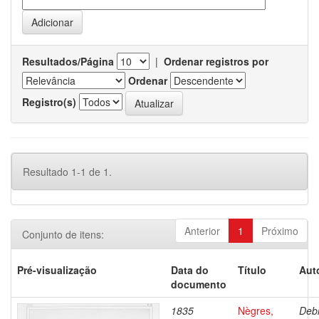
Resultados/Página
|
Ordenar registros por
Ordenar
Registro(s)
Resultado 1-1 de 1.
Anterior
1
Próximo
Conjunto de itens:
Pré-visualização
Data do
Título
Aut
documento
1835
Nègres,
Debr