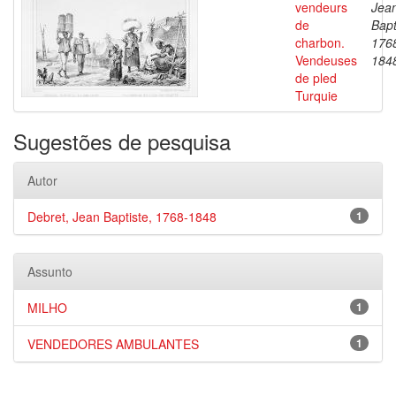
vendeurs
Jea
de
Bapt
charbon.
176
Vendeuses
184
de pled
Turquie
Sugestões de pesquisa
Autor
Debret, Jean Baptiste, 1768-1848
1
Assunto
MILHO
1
VENDEDORES AMBULANTES
1