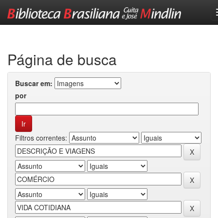
Skip
navigation
Página de busca
Buscar em:
por
Filtros correntes: