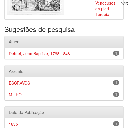
Vendeuses
184
de pled
Turquie
Sugestões de pesquisa
Autor
Debret, Jean Baptiste, 1768-1848
1
Assunto
ESCRAVOS
1
MILHO
1
Data de Publicação
1835
1