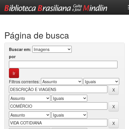
Skip
navigation
Página de busca
Buscar em:
por
Filtros correntes: