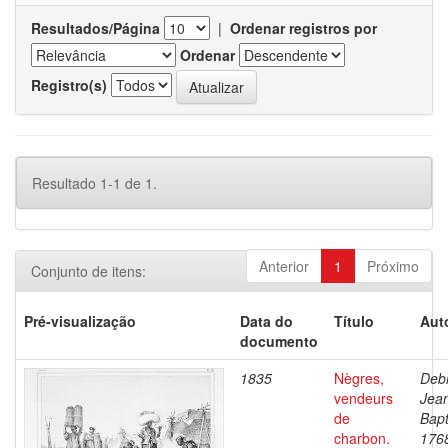
Resultados/Página
|
Ordenar registros por
Ordenar
Registro(s)
Resultado 1-1 de 1.
Anterior
1
Próximo
Conjunto de itens:
Pré-visualização
Data do
Título
Aut
documento
1835
Nègres,
Debr
vendeurs
Jea
de
Bapt
charbon.
176