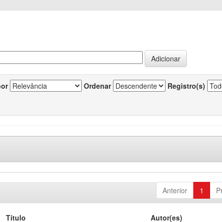
por
Ordenar
Registro(s)
Anterior
1
P
Título
Autor(es)