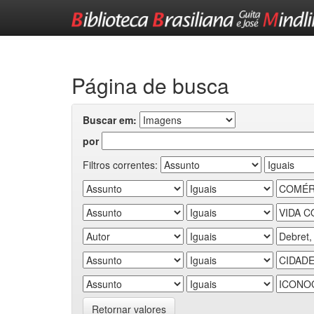
Skip
navigation
Página de busca
Buscar em:
por
Filtros correntes:
Retornar valores