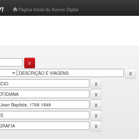
-->
Página inicial do Acervo Digital