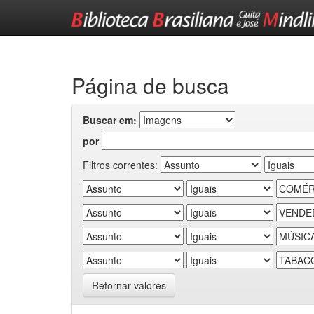
Skip
navigation
Página de busca
Buscar em:
por
Filtros correntes:
Retornar valores