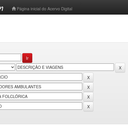
-->
Página inicial do Acervo Digital