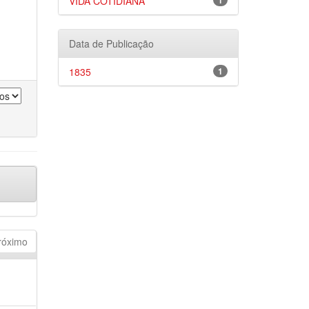
VIDA COTIDIANA
1
Data de Publicação
1835
1
róximo