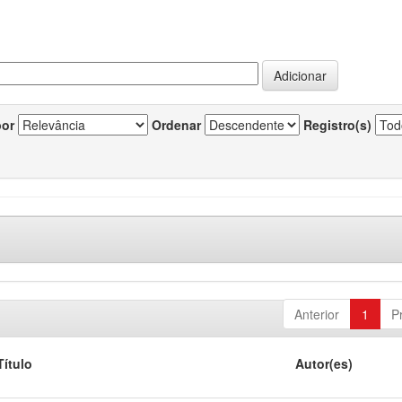
por
Ordenar
Registro(s)
Anterior
1
P
Título
Autor(es)