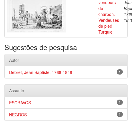
vendeurs
Jea
de
Bapt
charbon.
176
Vendeuses
184
de pled
Turquie
Sugestões de pesquisa
Autor
Debret, Jean Baptiste, 1768-1848
1
Assunto
ESCRAVOS
1
NEGROS
1