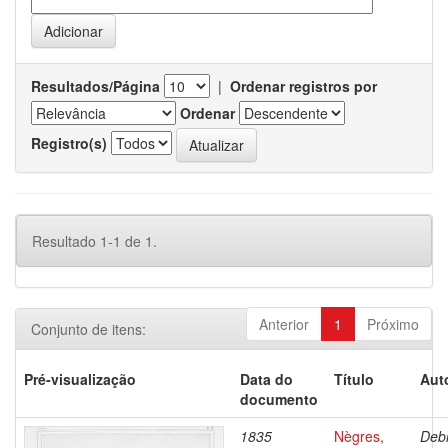
Resultados/Página
|
Ordenar registros por
Ordenar
Registro(s)
Resultado 1-1 de 1.
Anterior
1
Próximo
Conjunto de itens:
Pré-visualização
Data do
Título
Aut
documento
1835
Nègres,
Debr