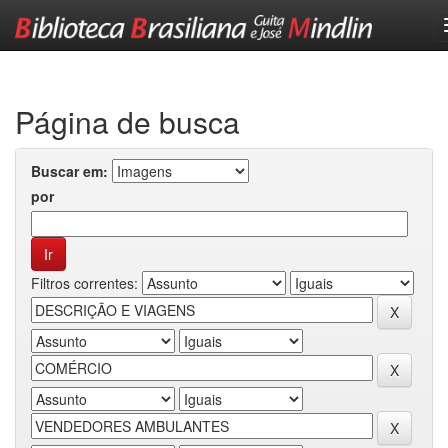
Skip
navigation
Página de busca
Buscar em:
por
Filtros correntes: