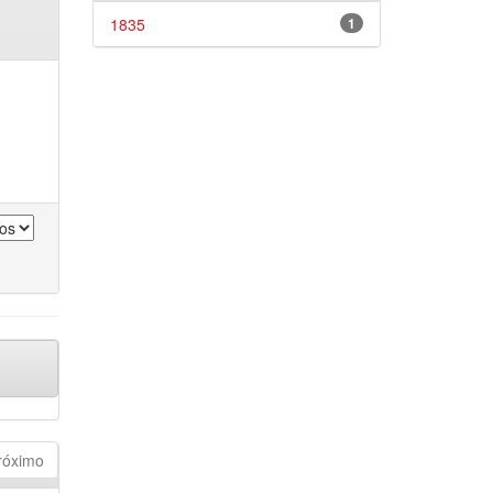
1835
1
róximo