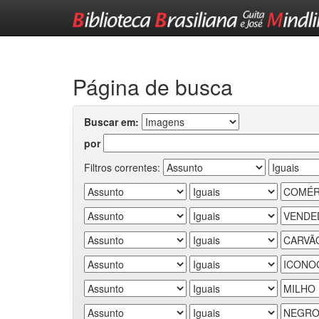
Skip
navigation
Página de busca
Buscar em:
por
Filtros correntes: