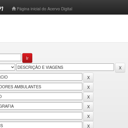
-->
Página inicial do Acervo Digital