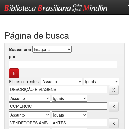
Skip
navigation
Página de busca
Buscar em:
por
Filtros correntes: