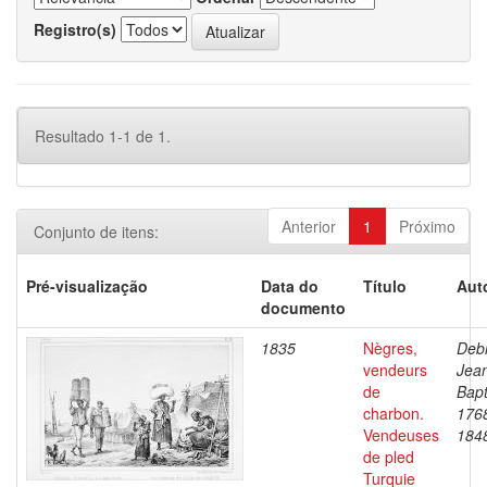
Registro(s)
Resultado 1-1 de 1.
Anterior
1
Próximo
Conjunto de itens:
Pré-visualização
Data do
Título
Aut
documento
1835
Nègres,
Debr
vendeurs
Jea
de
Bapt
charbon.
176
Vendeuses
184
de pled
Turquie