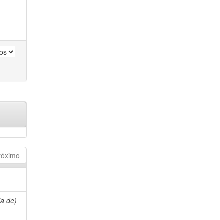
róximo
ia de)