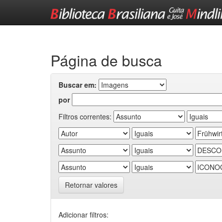
Skip
navigation
Página de busca
Buscar em:
por
Filtros correntes:
Retornar valores
Adicionar filtros: