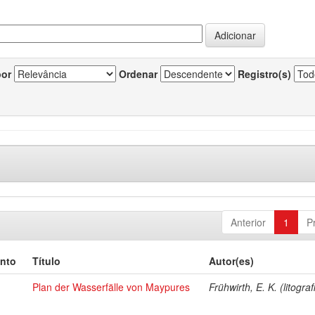
por
Ordenar
Registro(s)
Anterior
1
P
nto
Título
Autor(es)
Plan der Wasserfälle von Maypures
Frühwirth, E. K. (litograf